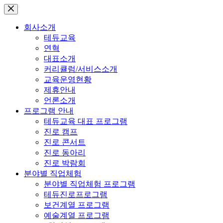
본
문
회사소개
으
테듀교육
로
연혁
건
대표소개
너
커리큘럼/서비스소개
뛰
교육운영현황
기
제휴안내
언론소개
프로그램 안내
테듀교육 대표 프로그램
진로 캠프
진로 콘서트
진로 동아리
진로 박람회
분야별 직업체험
분야별 직업체험 프로그램
테듀진로프로그램
보건계열 프로그램
예술계열 프로그램