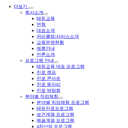
더보기
회사소개
테듀교육
연혁
대표소개
커리큘럼/서비스소개
교육운영현황
제휴안내
언론소개
프로그램 안내
테듀교육 대표 프로그램
진로 캠프
진로 콘서트
진로 동아리
진로 박람회
분야별 직업체험
분야별 직업체험 프로그램
테듀진로프로그램
보건계열 프로그램
예술계열 프로그램
4차산업 프로그램