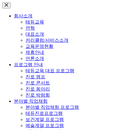
본
문
회사소개
으
테듀교육
로
연혁
건
대표소개
너
커리큘럼/서비스소개
뛰
교육운영현황
기
제휴안내
언론소개
프로그램 안내
테듀교육 대표 프로그램
진로 캠프
진로 콘서트
진로 동아리
진로 박람회
분야별 직업체험
분야별 직업체험 프로그램
테듀진로프로그램
보건계열 프로그램
예술계열 프로그램