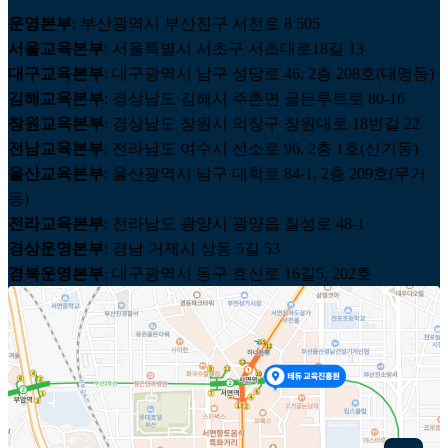
운영본부
: 부산광역시 부산진구 서전로 8 505
서울교육본부
: 서울특별시 서초구 서초대로18길 13
대구교육본부
: 대구광역시 남구 성당로 46, 2층 208호(대명동)
김해교육본부
: 경상남도 김해시 주촌면 골든루트로 80-16
창원교육본부
: 경상남도 창원시 의창구 창원대로 18번길 22
전남교육본부
: 전라남도 여수시 선소로 96, 2층 1호(신기동)
울산교육본부
: 울산광역시 남구 대학로 84-1, 2층 209호(무거
동)
전라교육본부
: 전라남도 광양시 광양읍 칠성로 48-1
경상운영본부
: 경남 거제시 상동 5길 53
경북운영본부
: 대구광역시 동구 효신로 16길5, 202호