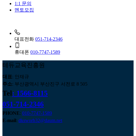
1:1 문의
멘토모집
대표전화
051-714-2346
휴대폰
010-7747-1589
테듀교육진흥원
대표
: 안재규
주소
: 부산광역시 부산진구 서전로 8 505
Tel
: 1566-8115
051-714-2346
PHONE
:
010-7747-1589
E-mail
:
dksworb32@daum.net