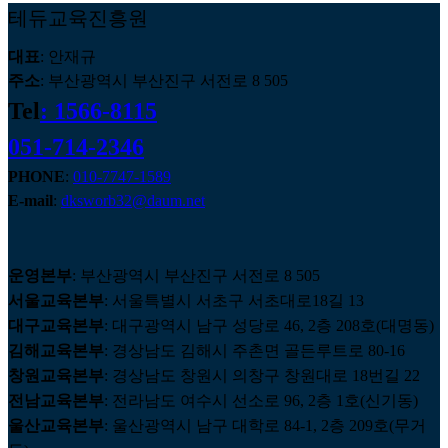
테듀교육진흥원
대표
: 안재규
주소
: 부산광역시 부산진구 서전로 8 505
Tel
: 1566-8115
051-714-2346
PHONE
:
010-7747-1589
E-mail
:
dksworb32@daum.net
운영본부
: 부산광역시 부산진구 서전로 8 505
서울교육본부
: 서울특별시 서초구 서초대로18길 13
대구교육본부
: 대구광역시 남구 성당로 46, 2층 208호(대명동)
김해교육본부
: 경상남도 김해시 주촌면 골든루트로 80-16
창원교육본부
: 경상남도 창원시 의창구 창원대로 18번길 22
전남교육본부
: 전라남도 여수시 선소로 96, 2층 1호(신기동)
울산교육본부
: 울산광역시 남구 대학로 84-1, 2층 209호(무거