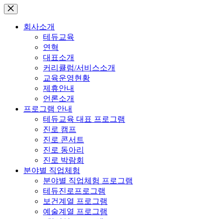
본
문
회사소개
으
테듀교육
로
연혁
건
대표소개
너
커리큘럼/서비스소개
뛰
교육운영현황
기
제휴안내
언론소개
프로그램 안내
테듀교육 대표 프로그램
진로 캠프
진로 콘서트
진로 동아리
진로 박람회
분야별 직업체험
분야별 직업체험 프로그램
테듀진로프로그램
보건계열 프로그램
예술계열 프로그램