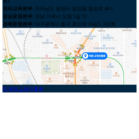
동)
전라교육본부
: 전라남도 광양시 광양읍 칠성로 48-1
경상운영본부
: 경남 거제시 상동 5길 53
경북운영본부
: 대구광역시 동구 효신로 16길5, 202호
ⓒ 테듀교육진흥원