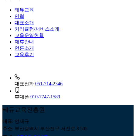
테듀교육
연혁
대표소개
커리큘럼/서비스소개
교육운영현황
제휴안내
언론소개
교육후기
대표전화
051-714-2346
휴대폰
010-7747-1589
테듀교육진흥원
대표
: 안재규
주소
: 부산광역시 부산진구 서전로 8 505