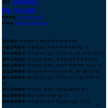
Tel
: 1566-8115
051-714-2346
PHONE
:
010-7747-1589
E-mail
:
dksworb32@daum.net
운영본부
: 부산광역시 부산진구 서전로 8 505
서울교육본부
: 서울특별시 서초구 서초대로18길 13
대구교육본부
: 대구광역시 남구 성당로 46, 2층 208호(대명동)
김해교육본부
: 경상남도 김해시 주촌면 골든루트로 80-16
창원교육본부
: 경상남도 창원시 의창구 창원대로 18번길 22
전남교육본부
: 전라남도 여수시 선소로 96, 2층 1호(신기동)
울산교육본부
: 울산광역시 남구 대학로 84-1, 2층 209호(무거
동)
전라교육본부
: 전라남도 광양시 광양읍 칠성로 48-1
경상운영본부
: 경남 거제시 상동 5길 53
경북운영본부
: 대구광역시 동구 효신로 16길5, 202호