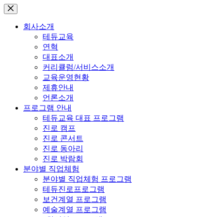
본
문
회사소개
으
테듀교육
로
연혁
건
대표소개
너
커리큘럼/서비스소개
뛰
교육운영현황
기
제휴안내
언론소개
프로그램 안내
테듀교육 대표 프로그램
진로 캠프
진로 콘서트
진로 동아리
진로 박람회
분야별 직업체험
분야별 직업체험 프로그램
테듀진로프로그램
보건계열 프로그램
예술계열 프로그램